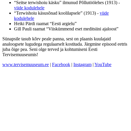
“Seitse terwishoiu käsku” ilmunud Põllutöölehes (1913) -
viide kodulehele
“Terwishoiu käsusõnad koolilapsele” (1913) -
viide
kodulehele
Heiki Pärdi raamat “Eesti argielu”
Gill Pauli raamat “Viiskümmend eset meditsiini ajaloost”
Sünapsile tasub kõrv peale panna, sest on plaanis kuulajaid
analoogsete lugudega regulaarselt kostitada. Järgmine episood eetris
juba õige pea. Seni olge terved ja kohtumiseni Eesti
Tervisemuuseumis!
www.tervisemuuseum.ee
|
Facebook
|
Instagram
|
YouTube